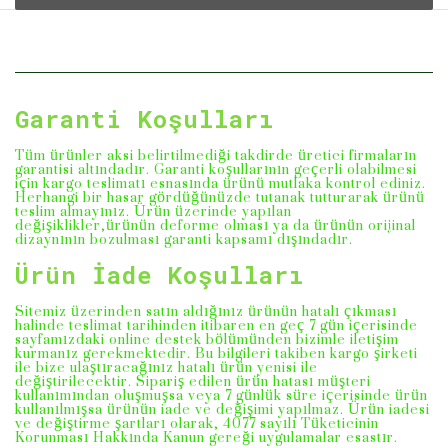
Garanti Koşulları
Tüm ürünler aksi belirtilmediği takdirde üretici firmaların
garantisi altındadır. Garanti koşullarının geçerli olabilmesi
için kargo teslimatı esnasında ürünü mutlaka kontrol ediniz.
Herhangi bir hasar gördüğünüzde tutanak tutturarak ürünü
teslim almayınız. Ürün üzerinde yapılan
değişiklikler,ürünün deforme olması ya da ürünün orijinal
dizaynının bozulması garanti kapsamı dışındadır.
Ürün İade Koşulları
Sitemiz üzerinden satın aldığınız ürünün hatalı çıkması
halinde teslimat tarihinden itibaren en geç 7 gün içerisinde
sayfamızdaki online destek bölümünden bizimle iletişim
kurmanız gerekmektedir. Bu bilgileri takiben kargo şirketi
ile bize ulaştıracağınız hatalı ürün yenisi ile
değiştirilecektir. Sipariş edilen ürün hatası müşteri
kullanımından oluşmuşsa veya 7 günlük süre içerisinde ürün
kullanılmışsa ürünün iade ve değişimi yapılmaz. Ürün iadesi
ve değiştirme şartları olarak, 4077 sayılı Tüketicinin
Korunması Hakkında Kanun gereği uygulamalar esastır.