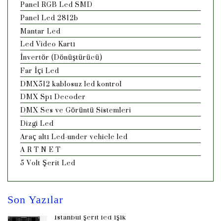
Panel RGB Led SMD
Panel Led 2812b
Mantar Led
Led Video Kartı
İnvertör (Dönüştürücü)
Far İçi Led
DMX512 kablosuz led kontrol
DMX Spı Decoder
DMX Ses ve Görüntü Sistemleri
Dizgi Led
Araç altı Led-under vehicle led
A R T N E T
5 Volt Şerit Led
Son Yazılar
İstanbul şerit led ışık