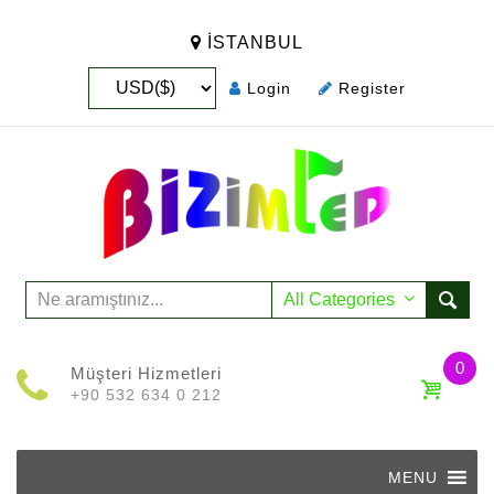
İSTANBUL
Login
Register
0
Müşteri Hizmetleri
+90 532 634 0 212
Skip
to
MENU
content