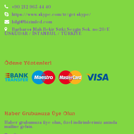
+90 212 965 44 40
https://www.skype.com/tr/get-skype/
bilgi@bizimled.com
Barbaros Mah.Bekir Sıtkı Sezgin Sok. no:20/E
ÜSKÜDAR / İSTANBUL / TÜRKİYE
Ödeme Yöntemleri
Haber Grubumuza Üye Olun
Haber grubumuza üye olun, özel indirimlerimiz anında
mailine gelsin.