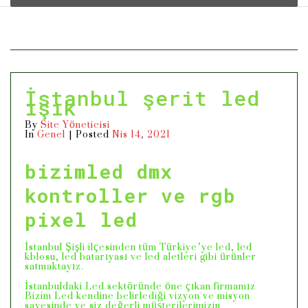
İstanbul şerit led
ışık
By
Site Yöneticisi
In
Genel
Posted
Nis 14, 2021
bizimled dmx
kontroller ve rgb
pixel led
İstanbul Şişli ilçesinden tüm Türkiye’ye led, led
kblosu, led batarıyası ve led aletleri gibi ürünler
satmaktayız.
İstanbuldaki Led sektöründe öne çıkan firmamız
Bizim Led kendine belirlediği vizyon ve misyon
sayesinde ve siz değerli müşterilerimizin