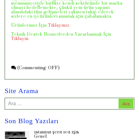
memnuniyetiyle birlikte kendi sektöründe bir marka
olmayı hedeflemekte, çünkü yeni ürün yapımı
alanındaki tüm gelişmeleri yakinen takip ederek
sizlere en iyi ürünleri sunmak için çabalamakta.
Ürünlerimiz İçin
Tıklayınız.
Teknik Destek Hizmetlerden Yararlanmak İçin
Tıklayın
.
(
Commenting: OFF
)
Site Arama
Arama:
Son Blog Yazıları
İstanbul şerit led ışık
Genel