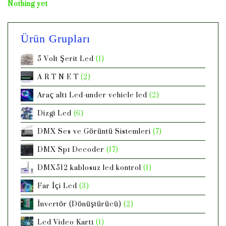
Nothing yet
Ürün Grupları
5 Volt Şerit Led
(1)
A R T N E T
(2)
Araç altı Led-under vehicle led
(2)
Dizgi Led
(6)
DMX Ses ve Görüntü Sistemleri
(7)
DMX Spı Decoder
(17)
DMX512 kablosuz led kontrol
(1)
Far İçi Led
(3)
İnvertör (Dönüştürücü)
(2)
Led Video Kartı
(1)