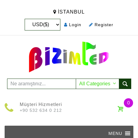
İSTANBUL
Login
Register
0
Müşteri Hizmetleri
+90 532 634 0 212
Skip
to
MENU
content