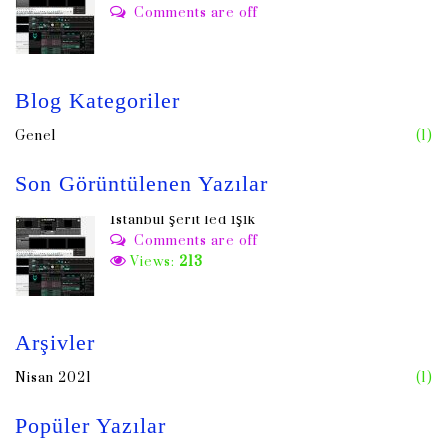
Comments are off
Blog Kategoriler
Genel
(1)
Son Görüntülenen Yazılar
İstanbul şerit led ışık
Comments are off
Views:
213
Arşivler
Nisan 2021
(1)
Popüler Yazılar