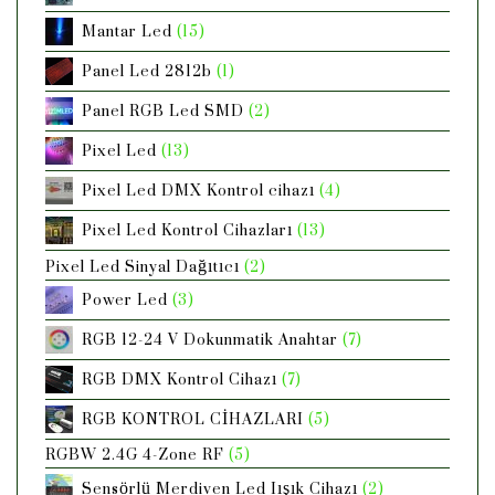
Mantar Led
(15)
Panel Led 2812b
(1)
Panel RGB Led SMD
(2)
Pixel Led
(13)
Pixel Led DMX Kontrol cihazı
(4)
Pixel Led Kontrol Cihazları
(13)
Pixel Led Sinyal Dağıtıcı
(2)
Power Led
(3)
RGB 12-24 V Dokunmatik Anahtar
(7)
RGB DMX Kontrol Cihazı
(7)
RGB KONTROL CİHAZLARI
(5)
RGBW 2.4G 4-Zone RF
(5)
Sensörlü Merdiven Led Iışık Cihazı
(2)